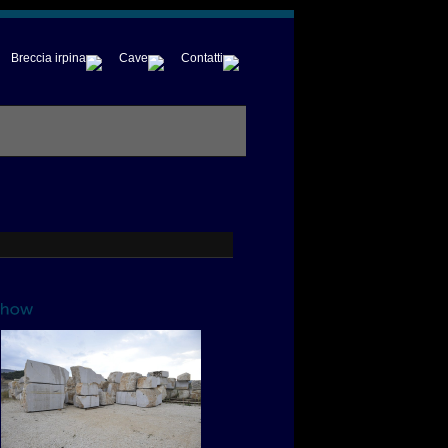
Breccia irpina
Cave
Contatti