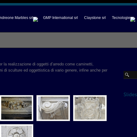
ndreone Marbles srl
GMP International srl
Claystone srl
Tecnologie
per la realizzazione di oggetti d’arredo come caminetti,
oni di sculture ed oggettistica di vario genere, infine anche per